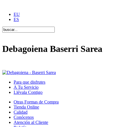
EU
ES
Debagoiena Baserri Sarea
Una forma de vida
Para que disfrutes
A Tu Servicio
Llévala Contigo
Otras Formas de Compra
Tienda Online
Calidad
Conócenos
Atención al Cliente