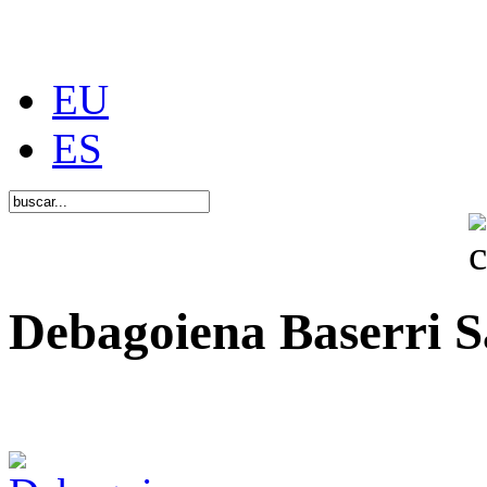
EU
ES
Debagoiena Baserri S
Una forma de vida