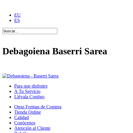
EU
ES
Debagoiena Baserri Sarea
Una forma de vida
Para que disfrutes
A Tu Servicio
Llévala Contigo
Otras Formas de Compra
Tienda Online
Calidad
Conócenos
Atención al Cliente