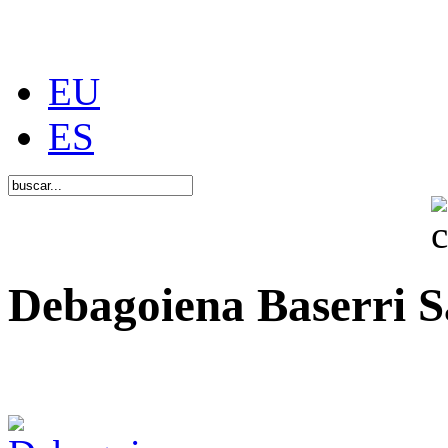
EU
ES
Debagoiena Baserri S
Una forma de vida