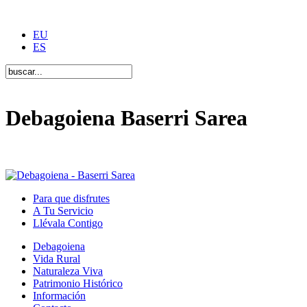
EU
ES
Debagoiena Baserri Sarea
Una forma de vida
Para que disfrutes
A Tu Servicio
Llévala Contigo
Debagoiena
Vida Rural
Naturaleza Viva
Patrimonio Histórico
Información