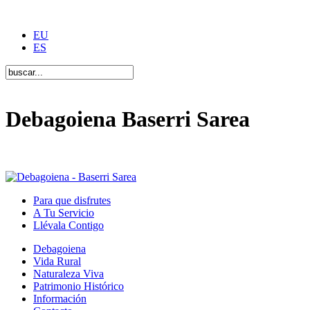
EU
ES
Debagoiena Baserri Sarea
Una forma de vida
Para que disfrutes
A Tu Servicio
Llévala Contigo
Debagoiena
Vida Rural
Naturaleza Viva
Patrimonio Histórico
Información