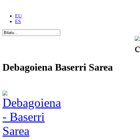
EU
ES
Debagoiena Baserri Sarea
Una forma de vida