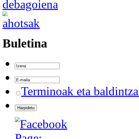
Buletina
Terminoak eta baldintz