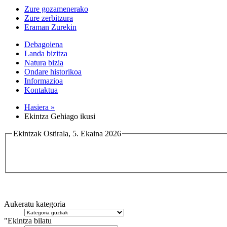
Zure gozamenerako
Zure zerbitzura
Eraman Zurekin
Debagoiena
Landa bizitza
Natura bizia
Ondare historikoa
Informazioa
Kontaktua
Hasiera »
Ekintza Gehiago ikusi
Ekintzak Ostirala, 5. Ekaina 2026
Aukeratu kategoria
"Ekintza bilatu