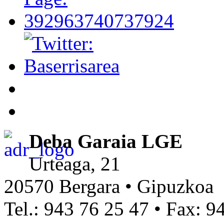
Deba Garaia LGE
Urteaga, 21
20570 Bergara • Gipuzkoa
Tel.: 943 76 25 47 • Fax: 9