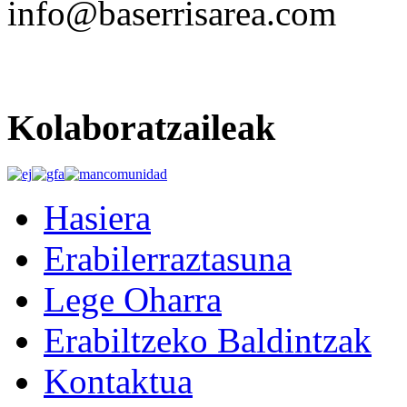
info@baserrisarea.com
Kolaboratzaileak
Hasiera
Erabilerraztasuna
Lege Oharra
Erabiltzeko Baldintzak
Kontaktua