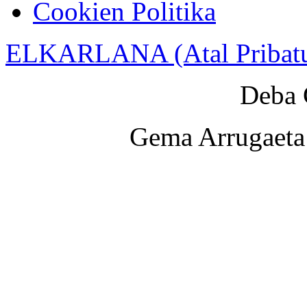
Cookien Politika
ELKARLANA (Atal Pribat
Deba 
Gema Arrugaeta 