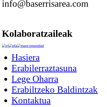
info@baserrisarea.com
Kolaboratzaileak
Hasiera
Erabilerraztasuna
Lege Oharra
Erabiltzeko Baldintzak
Kontaktua