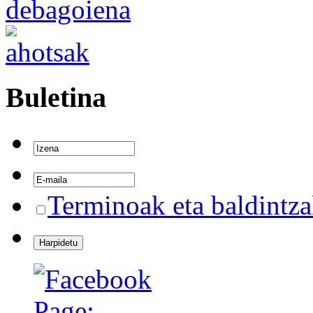
Buletina
Terminoak eta baldintz