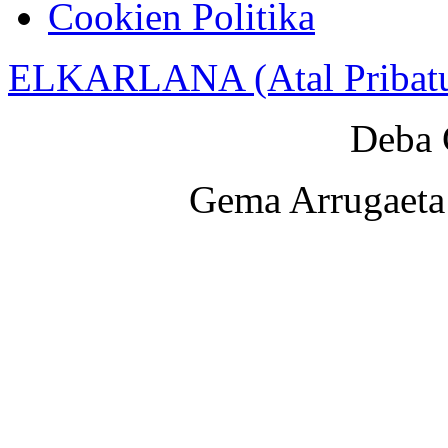
Cookien Politika
ELKARLANA (Atal Pribat
Deba 
Gema Arrugaeta 