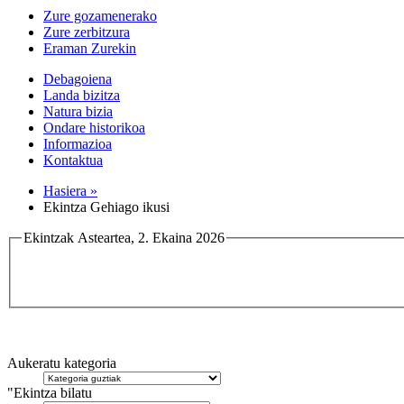
Zure gozamenerako
Zure zerbitzura
Eraman Zurekin
Debagoiena
Landa bizitza
Natura bizia
Ondare historikoa
Informazioa
Kontaktua
Hasiera »
Ekintza Gehiago ikusi
Ekintzak Asteartea, 2. Ekaina 2026
Aukeratu kategoria
"Ekintza bilatu