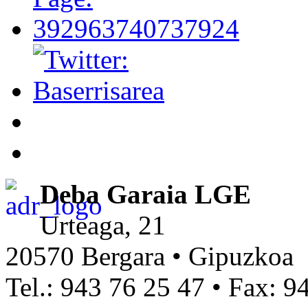
Deba Garaia LGE
Urteaga, 21
20570 Bergara • Gipuzkoa
Tel.: 943 76 25 47 • Fax: 9