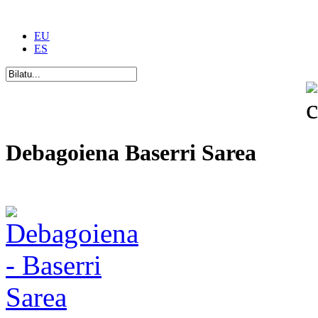
EU
ES
Debagoiena Baserri Sarea
Una forma de vida