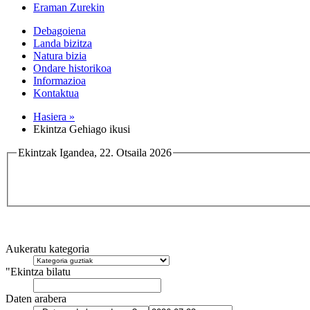
Eraman Zurekin
Debagoiena
Landa bizitza
Natura bizia
Ondare historikoa
Informazioa
Kontaktua
Hasiera »
Ekintza Gehiago ikusi
Ekintzak Igandea, 22. Otsaila 2026
Aukeratu kategoria
"Ekintza bilatu
Daten arabera