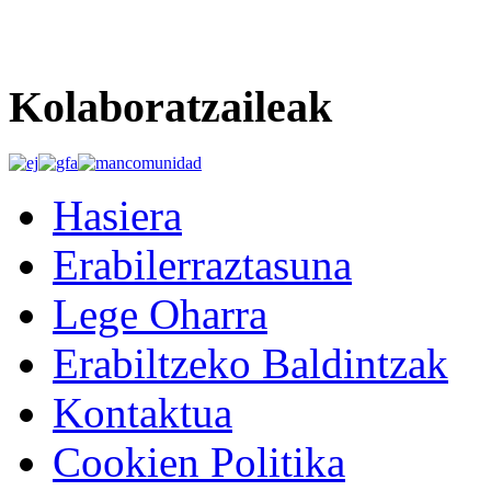
Kolaboratzaileak
Hasiera
Erabilerraztasuna
Lege Oharra
Erabiltzeko Baldintzak
Kontaktua
Cookien Politika