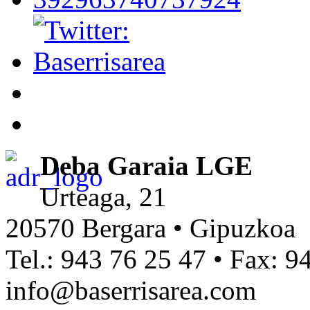
Deba Garaia LGE
Urteaga, 21
20570 Bergara • Gipuzkoa
Tel.: 943 76 25 47 • Fax: 9
info@baserrisarea.com