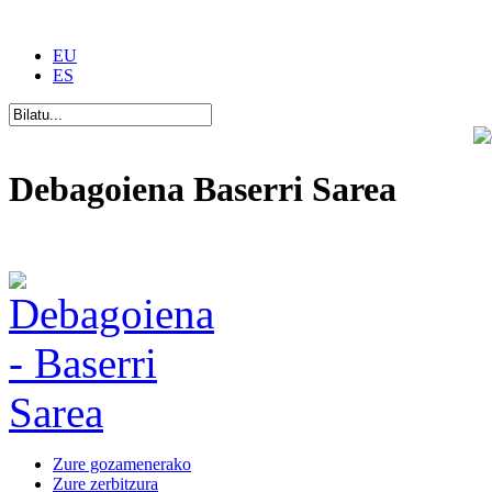
EU
ES
Debagoiena Baserri Sarea
Una forma de vida
Zure gozamenerako
Zure zerbitzura