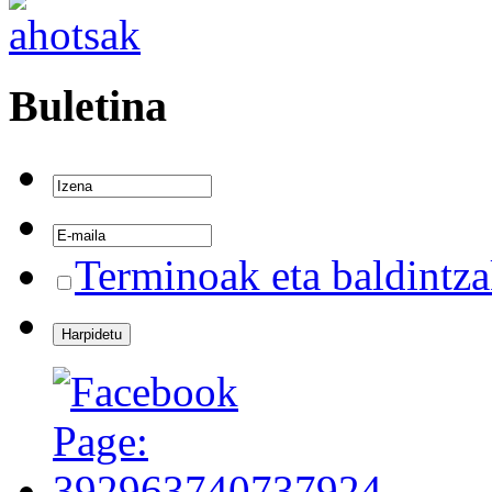
Buletina
Terminoak eta baldintz