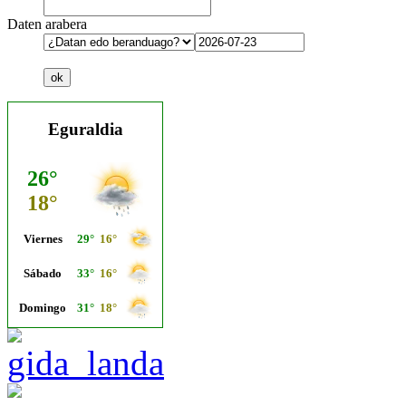
Daten arabera
Eguraldia