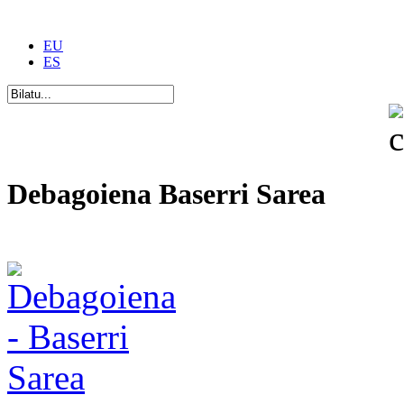
EU
ES
Debagoiena Baserri Sarea
Una forma de vida