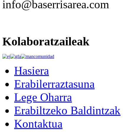
info@baserrisarea.com
Kolaboratzaileak
Hasiera
Erabilerraztasuna
Lege Oharra
Erabiltzeko Baldintzak
Kontaktua