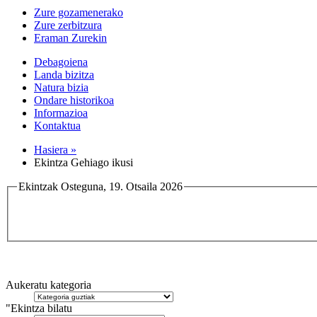
Zure gozamenerako
Zure zerbitzura
Eraman Zurekin
Debagoiena
Landa bizitza
Natura bizia
Ondare historikoa
Informazioa
Kontaktua
Hasiera »
Ekintza Gehiago ikusi
Ekintzak Osteguna, 19. Otsaila 2026
Aukeratu kategoria
"Ekintza bilatu