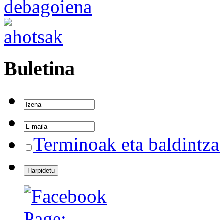
Buletina
Terminoak eta baldintz