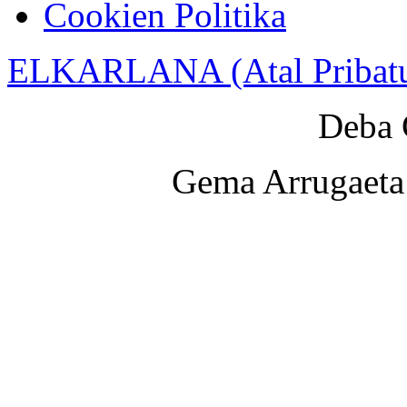
Cookien Politika
ELKARLANA (Atal Pribat
Deba 
Gema Arrugaeta 