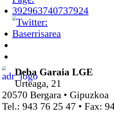
Deba Garaia LGE
Urteaga, 21
20570 Bergara • Gipuzkoa
Tel.: 943 76 25 47 • Fax: 9