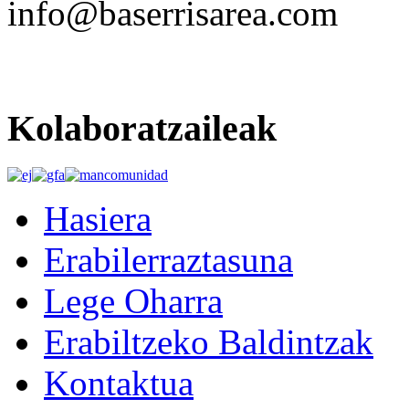
info@baserrisarea.com
Kolaboratzaileak
Hasiera
Erabilerraztasuna
Lege Oharra
Erabiltzeko Baldintzak
Kontaktua