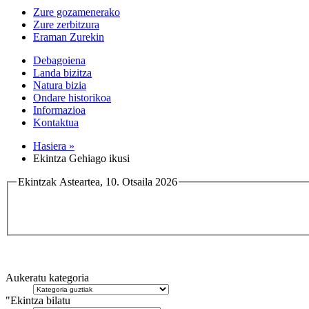
Zure gozamenerako
Zure zerbitzura
Eraman Zurekin
Debagoiena
Landa bizitza
Natura bizia
Ondare historikoa
Informazioa
Kontaktua
Hasiera »
Ekintza Gehiago ikusi
Ekintzak Asteartea, 10. Otsaila 2026
Aukeratu kategoria
"Ekintza bilatu