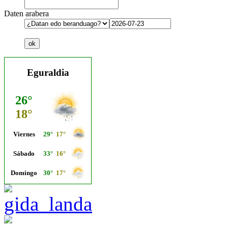
Daten arabera
Eguraldia