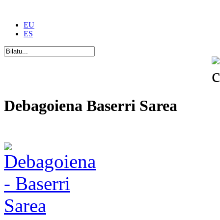
EU
ES
Debagoiena Baserri Sarea
Una forma de vida