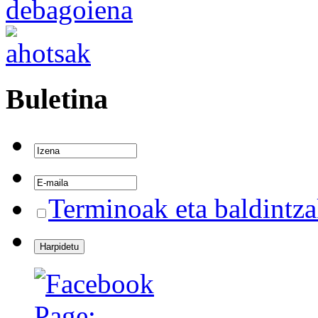
Buletina
Terminoak eta baldintz