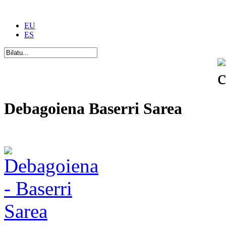
EU
ES
Debagoiena Baserri Sarea
Una forma de vida