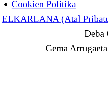
Cookien Politika
ELKARLANA (Atal Pribat
Deba 
Gema Arrugaeta 