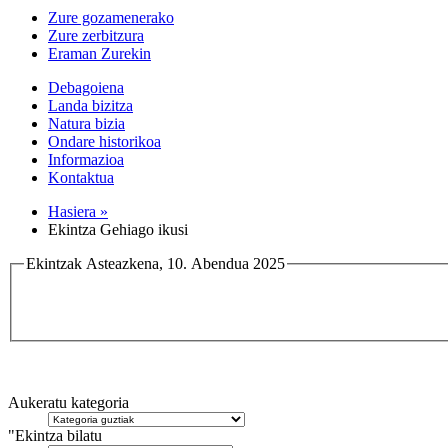
Zure gozamenerako
Zure zerbitzura
Eraman Zurekin
Debagoiena
Landa bizitza
Natura bizia
Ondare historikoa
Informazioa
Kontaktua
Hasiera »
Ekintza Gehiago ikusi
Ekintzak Asteazkena, 10. Abendua 2025
Aukeratu kategoria
"Ekintza bilatu