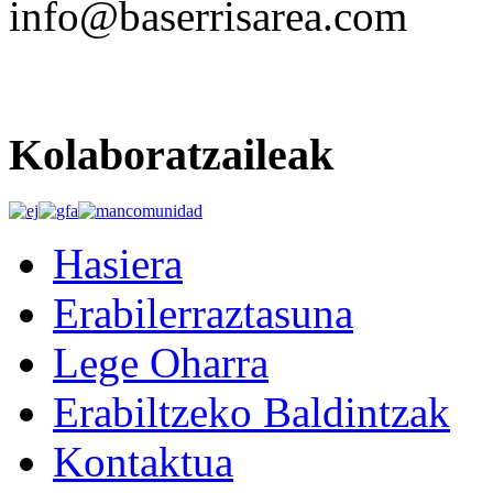
info@baserrisarea.com
Kolaboratzaileak
Hasiera
Erabilerraztasuna
Lege Oharra
Erabiltzeko Baldintzak
Kontaktua