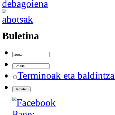
Buletina
Terminoak eta baldintz