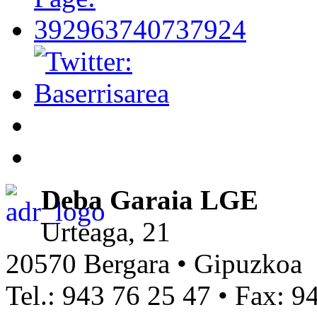
Deba Garaia LGE
Urteaga, 21
20570 Bergara • Gipuzkoa
Tel.: 943 76 25 47 • Fax: 9