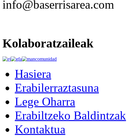
info@baserrisarea.com
Kolaboratzaileak
Hasiera
Erabilerraztasuna
Lege Oharra
Erabiltzeko Baldintzak
Kontaktua