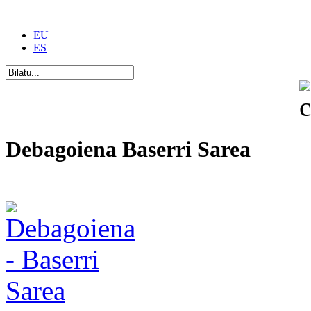
EU
ES
Debagoiena Baserri Sarea
Una forma de vida