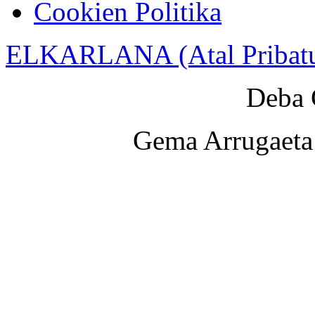
Cookien Politika
ELKARLANA (Atal Pribat
Deba 
Gema Arrugaeta 