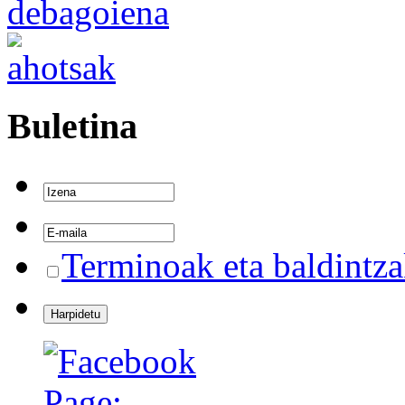
Buletina
Terminoak eta baldintz