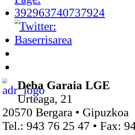
Deba Garaia LGE
Urteaga, 21
20570 Bergara • Gipuzkoa
Tel.: 943 76 25 47 • Fax: 9