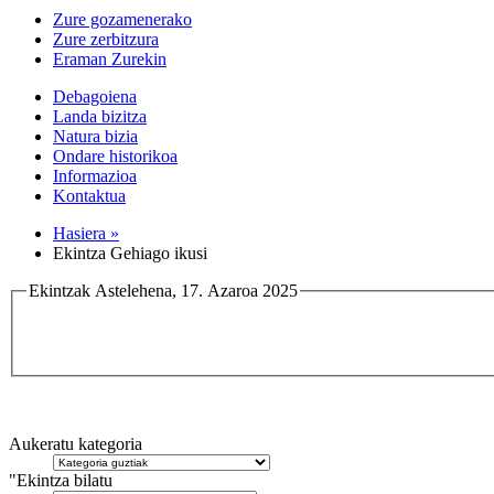
Zure gozamenerako
Zure zerbitzura
Eraman Zurekin
Debagoiena
Landa bizitza
Natura bizia
Ondare historikoa
Informazioa
Kontaktua
Hasiera »
Ekintza Gehiago ikusi
Ekintzak Astelehena, 17. Azaroa 2025
Aukeratu kategoria
"Ekintza bilatu