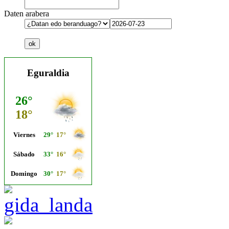
Daten arabera
Eguraldia