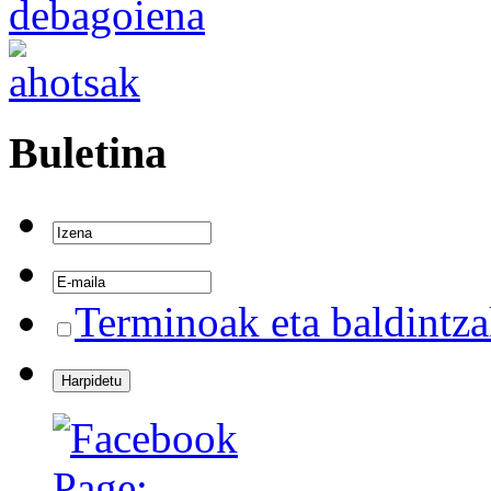
Buletina
Terminoak eta baldintz