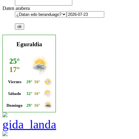
Daten arabera
Eguraldia