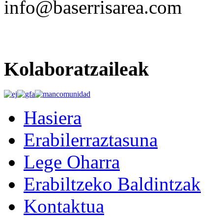
info@baserrisarea.com
Kolaboratzaileak
Hasiera
Erabilerraztasuna
Lege Oharra
Erabiltzeko Baldintzak
Kontaktua