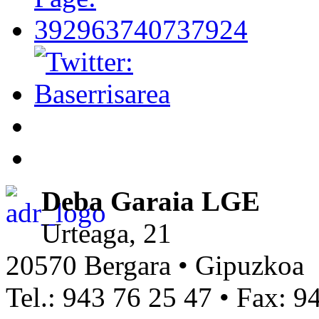
Deba Garaia LGE
Urteaga, 21
20570 Bergara • Gipuzkoa
Tel.: 943 76 25 47 • Fax: 9