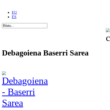
EU
ES
Debagoiena Baserri Sarea
Una forma de vida