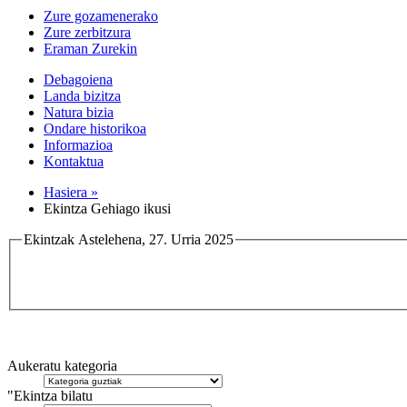
Zure gozamenerako
Zure zerbitzura
Eraman Zurekin
Debagoiena
Landa bizitza
Natura bizia
Ondare historikoa
Informazioa
Kontaktua
Hasiera »
Ekintza Gehiago ikusi
Ekintzak Astelehena, 27. Urria 2025
Aukeratu kategoria
"Ekintza bilatu