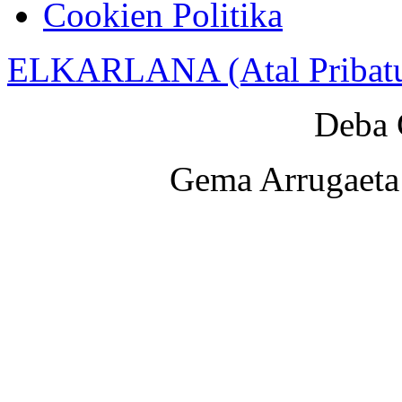
Cookien Politika
ELKARLANA (Atal Pribat
Deba 
Gema Arrugaeta 