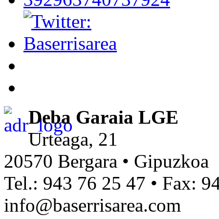
Deba Garaia LGE
Urteaga, 21
20570 Bergara • Gipuzkoa
Tel.: 943 76 25 47 • Fax: 9
info@baserrisarea.com