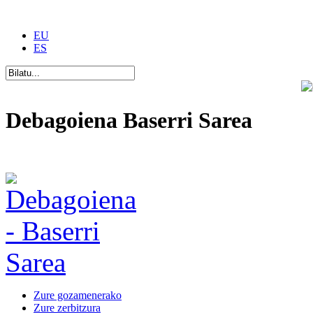
EU
ES
Debagoiena Baserri Sarea
Una forma de vida
Zure gozamenerako
Zure zerbitzura