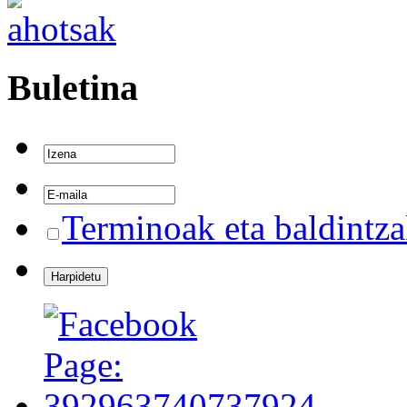
Buletina
Terminoak eta baldintz