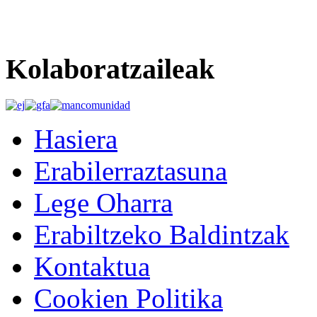
Kolaboratzaileak
Hasiera
Erabilerraztasuna
Lege Oharra
Erabiltzeko Baldintzak
Kontaktua
Cookien Politika