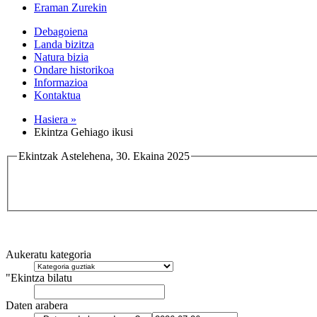
Eraman Zurekin
Debagoiena
Landa bizitza
Natura bizia
Ondare historikoa
Informazioa
Kontaktua
Hasiera »
Ekintza Gehiago ikusi
Ekintzak Astelehena, 30. Ekaina 2025
Aukeratu kategoria
"Ekintza bilatu
Daten arabera