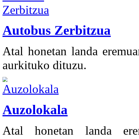
Autobus Zerbitzua
Atal honetan landa eremua
aurkituko dituzu.
Auzolokala
Atal honetan landa ere