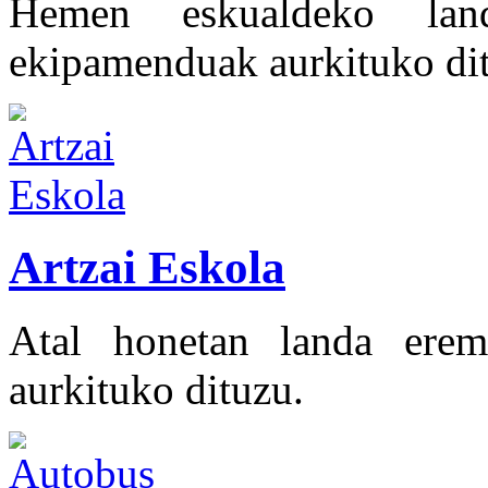
Hemen eskualdeko lan
ekipamenduak aurkituko di
Artzai Eskola
Atal honetan landa erem
aurkituko dituzu.