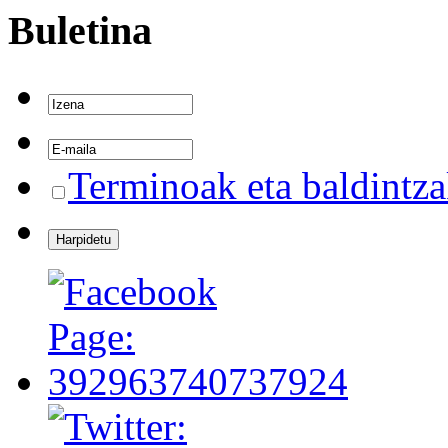
Buletina
Terminoak eta baldintz