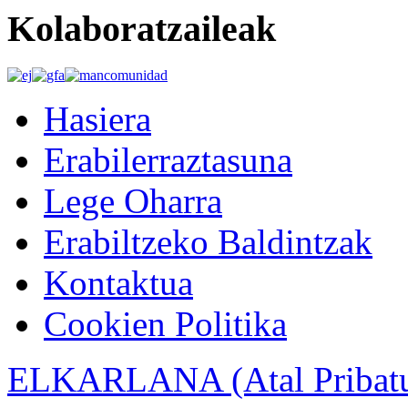
Kolaboratzaileak
Hasiera
Erabilerraztasuna
Lege Oharra
Erabiltzeko Baldintzak
Kontaktua
Cookien Politika
ELKARLANA (Atal Pribat