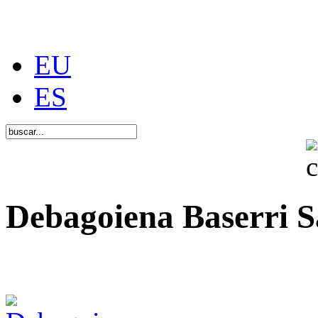
EU
ES
Debagoiena Baserri S
Una forma de vida