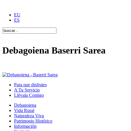
EU
ES
Debagoiena Baserri Sarea
Una forma de vida
Para que disfrutes
A Tu Servicio
Llévala Contigo
Debagoiena
Vida Rural
Naturaleza Viva
Patrimonio Histórico
Información