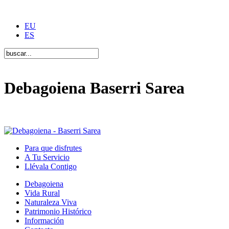
EU
ES
Debagoiena Baserri Sarea
Una forma de vida
Para que disfrutes
A Tu Servicio
Llévala Contigo
Debagoiena
Vida Rural
Naturaleza Viva
Patrimonio Histórico
Información