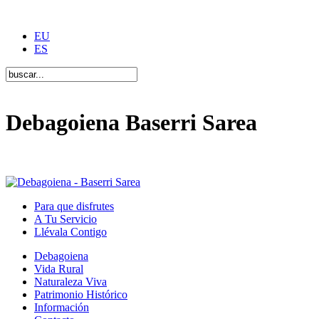
EU
ES
Debagoiena Baserri Sarea
Una forma de vida
Para que disfrutes
A Tu Servicio
Llévala Contigo
Debagoiena
Vida Rural
Naturaleza Viva
Patrimonio Histórico
Información