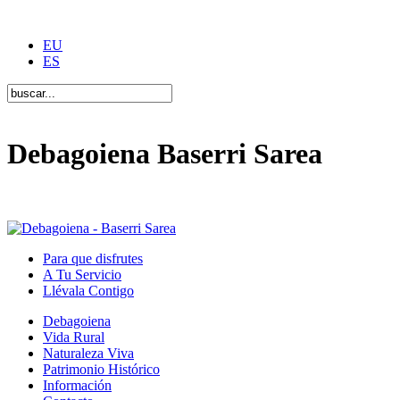
EU
ES
Debagoiena Baserri Sarea
Una forma de vida
Para que disfrutes
A Tu Servicio
Llévala Contigo
Debagoiena
Vida Rural
Naturaleza Viva
Patrimonio Histórico
Información