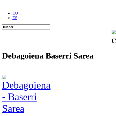
EU
ES
Debagoiena Baserri Sarea
Una forma de vida