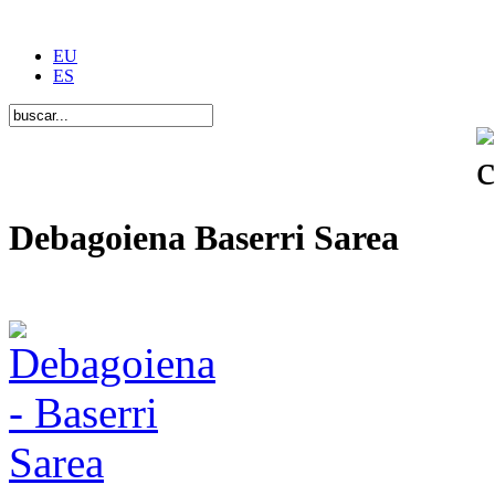
EU
ES
Debagoiena Baserri Sarea
Una forma de vida