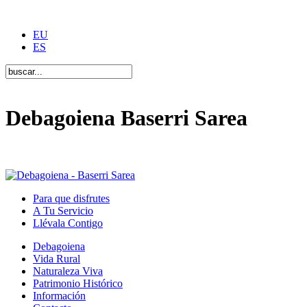
EU
ES
Debagoiena Baserri Sarea
Una forma de vida
Para que disfrutes
A Tu Servicio
Llévala Contigo
Debagoiena
Vida Rural
Naturaleza Viva
Patrimonio Histórico
Información