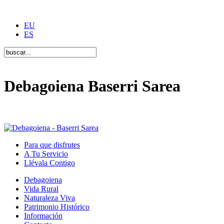
EU
ES
Debagoiena Baserri Sarea
Una forma de vida
Para que disfrutes
A Tu Servicio
Llévala Contigo
Debagoiena
Vida Rural
Naturaleza Viva
Patrimonio Histórico
Información