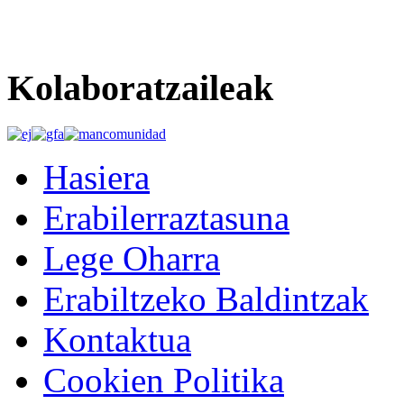
Kolaboratzaileak
Hasiera
Erabilerraztasuna
Lege Oharra
Erabiltzeko Baldintzak
Kontaktua
Cookien Politika