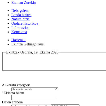
Eraman Zurekin
Debagoiena
Landa bizitza
Natura bizia
Ondare historikoa
Informazioa
Kontaktua
Hasiera »
Ekintza Gehiago ikusi
Ekintzak Ostirala, 19. Ekaina 2026
Aukeratu kategoria
"Ekintza bilatu
Daten arabera