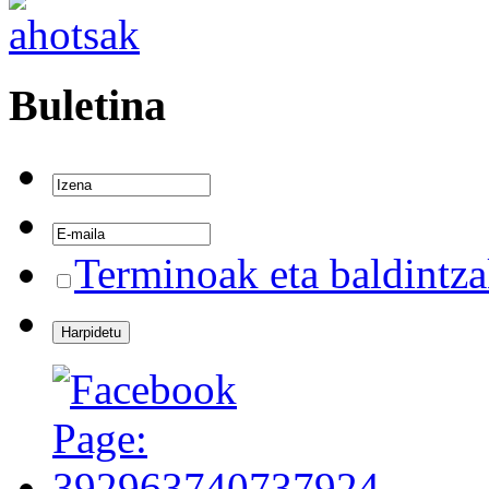
Buletina
Terminoak eta baldintz