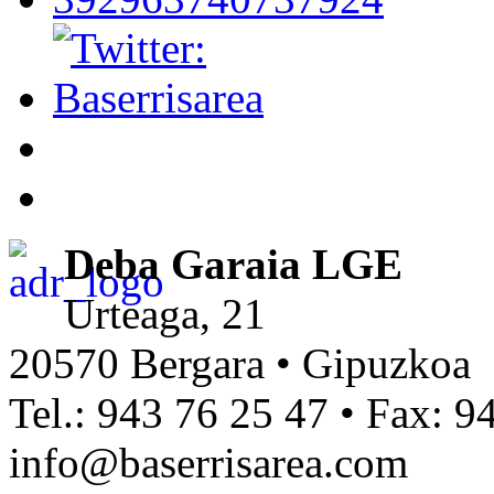
Deba Garaia LGE
Urteaga, 21
20570 Bergara • Gipuzkoa
Tel.: 943 76 25 47 • Fax: 9
info@baserrisarea.com