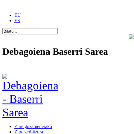
EU
ES
Debagoiena Baserri Sarea
Una forma de vida
Zure gozamenerako
Zure zerbitzura