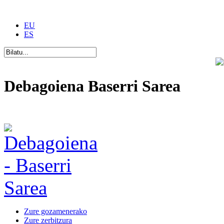
EU
ES
Debagoiena Baserri Sarea
Una forma de vida
Zure gozamenerako
Zure zerbitzura