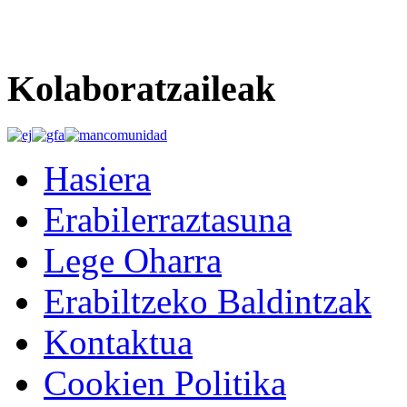
Kolaboratzaileak
Hasiera
Erabilerraztasuna
Lege Oharra
Erabiltzeko Baldintzak
Kontaktua
Cookien Politika