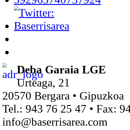
Deba Garaia LGE
Urteaga, 21
20570 Bergara • Gipuzkoa
Tel.: 943 76 25 47 • Fax: 9
info@baserrisarea.com