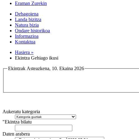
Eraman Zurekin
Debagoiena
Landa bizitza
Natura bizia
Ondare historikoa
Informazioa
Kontaktua
Hasiera »
Ekintza Gehiago ikusi
Ekintzak Asteazkena, 10. Ekaina 2026
Aukeratu kategoria
"Ekintza bilatu
Daten arabera