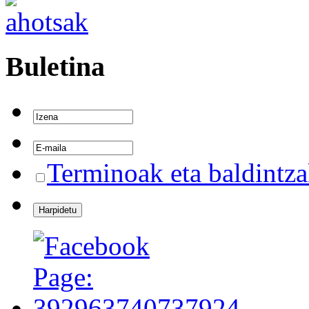
Buletina
Terminoak eta baldintz