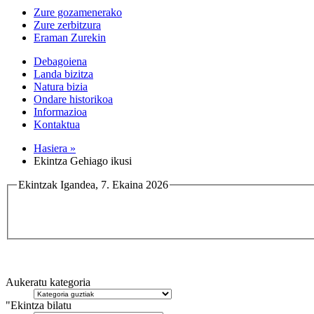
Zure gozamenerako
Zure zerbitzura
Eraman Zurekin
Debagoiena
Landa bizitza
Natura bizia
Ondare historikoa
Informazioa
Kontaktua
Hasiera »
Ekintza Gehiago ikusi
Ekintzak Igandea, 7. Ekaina 2026
Aukeratu kategoria
"Ekintza bilatu