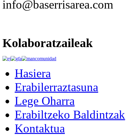
info@baserrisarea.com
Kolaboratzaileak
Hasiera
Erabilerraztasuna
Lege Oharra
Erabiltzeko Baldintzak
Kontaktua