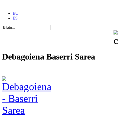
EU
ES
Debagoiena Baserri Sarea
Una forma de vida