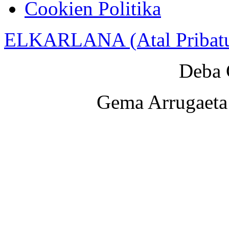
Cookien Politika
ELKARLANA (Atal Pribat
Deba 
Gema Arrugaeta 