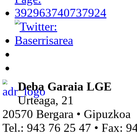
Deba Garaia LGE
Urteaga, 21
20570 Bergara • Gipuzkoa
Tel.: 943 76 25 47 • Fax: 9