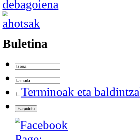
Buletina
Terminoak eta baldintz