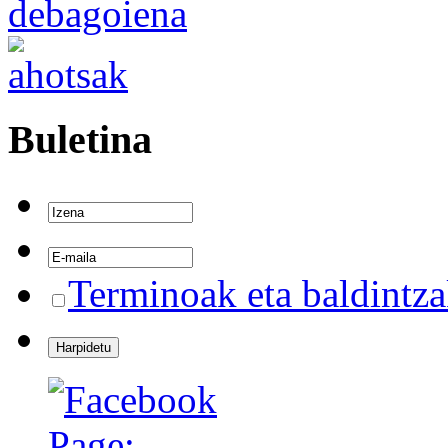
Buletina
Terminoak eta baldintz