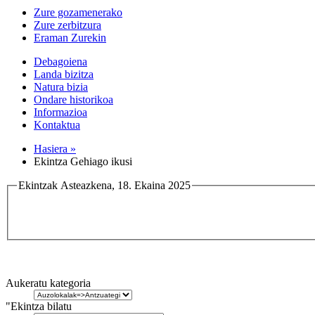
Zure gozamenerako
Zure zerbitzura
Eraman Zurekin
Debagoiena
Landa bizitza
Natura bizia
Ondare historikoa
Informazioa
Kontaktua
Hasiera »
Ekintza Gehiago ikusi
Ekintzak Asteazkena, 18. Ekaina 2025
Aukeratu kategoria
"Ekintza bilatu