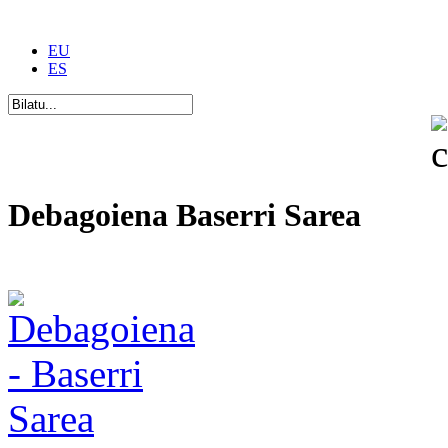
EU
ES
Debagoiena Baserri Sarea
Una forma de vida