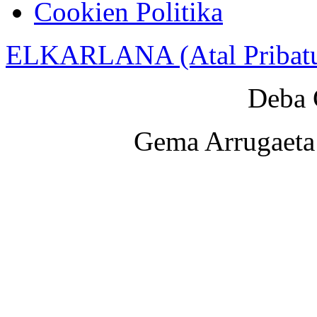
Cookien Politika
ELKARLANA (Atal Pribat
Deba 
Gema Arrugaeta 