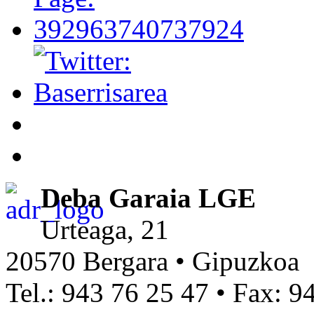
Deba Garaia LGE
Urteaga, 21
20570 Bergara • Gipuzkoa
Tel.: 943 76 25 47 • Fax: 9