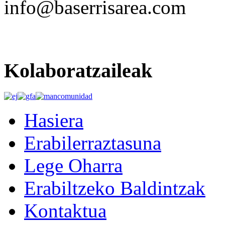
info@baserrisarea.com
Kolaboratzaileak
Hasiera
Erabilerraztasuna
Lege Oharra
Erabiltzeko Baldintzak
Kontaktua