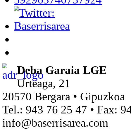
Deba Garaia LGE
Urteaga, 21
20570 Bergara • Gipuzkoa
Tel.: 943 76 25 47 • Fax: 9
info@baserrisarea.com