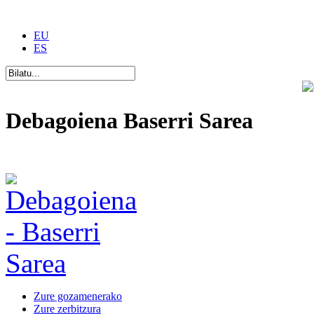
EU
ES
Debagoiena Baserri Sarea
Una forma de vida
Zure gozamenerako
Zure zerbitzura