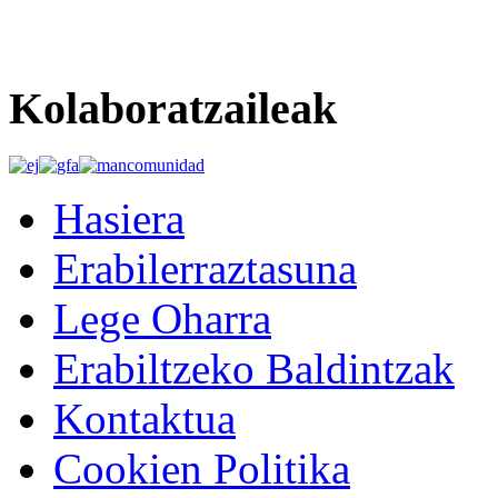
Kolaboratzaileak
Hasiera
Erabilerraztasuna
Lege Oharra
Erabiltzeko Baldintzak
Kontaktua
Cookien Politika