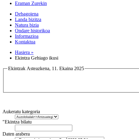
Eraman Zurekin
Debagoiena
Landa bizitza
Natura bizia
Ondare historikoa
Informazioa
Kontaktua
Hasiera »
Ekintza Gehiago ikusi
Ekintzak Asteazkena, 11. Ekaina 2025
Aukeratu kategoria
"Ekintza bilatu
Daten arabera