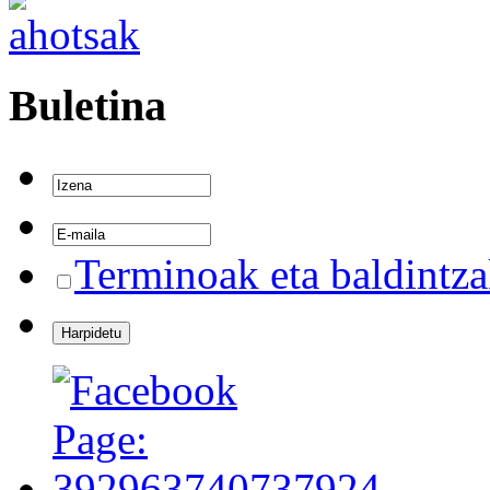
Buletina
Terminoak eta baldintz