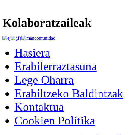
Kolaboratzaileak
Hasiera
Erabilerraztasuna
Lege Oharra
Erabiltzeko Baldintzak
Kontaktua
Cookien Politika