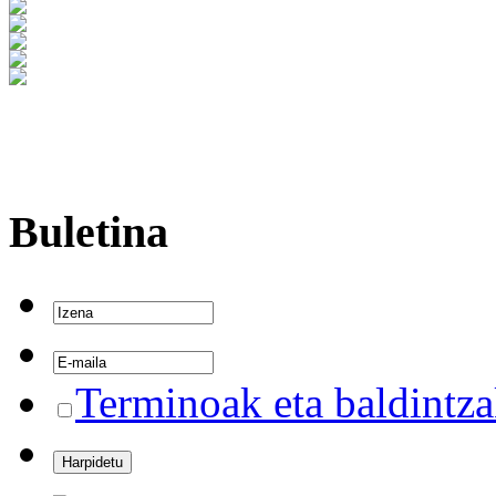
Buletina
Terminoak eta baldintz