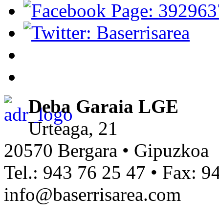
Deba Garaia LGE
Urteaga, 21
20570 Bergara • Gipuzkoa
Tel.: 943 76 25 47 • Fax: 9
info@baserrisarea.com