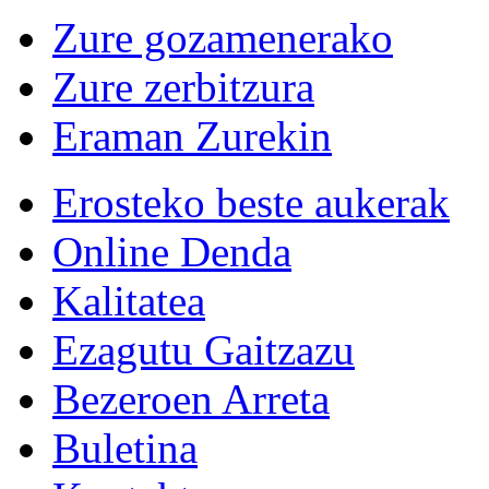
Zure gozamenerako
Zure zerbitzura
Eraman Zurekin
Erosteko beste aukerak
Online Denda
Kalitatea
Ezagutu Gaitzazu
Bezeroen Arreta
Buletina