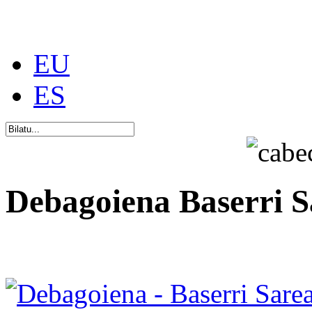
EU
ES
Debagoiena Baserri S
Una forma de vida