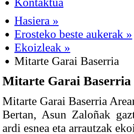
Kontaktua
Hasiera »
Erosteko beste aukerak »
Ekoizleak »
Mitarte Garai Baserria
Mitarte Garai Baserria
Mitarte Garai Baserria Area
Bertan, Asun Zaloñak gazta
ardi esnea eta arrautzak eko