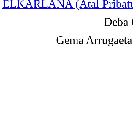
ELKARLANA (Atal Pribat
Deba 
Gema Arrugaeta 