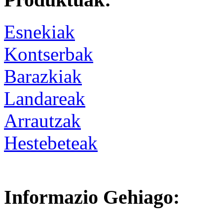
Esnekiak
Kontserbak
Barazkiak
Landareak
Arrautzak
Hestebeteak
Informazio Gehiago: