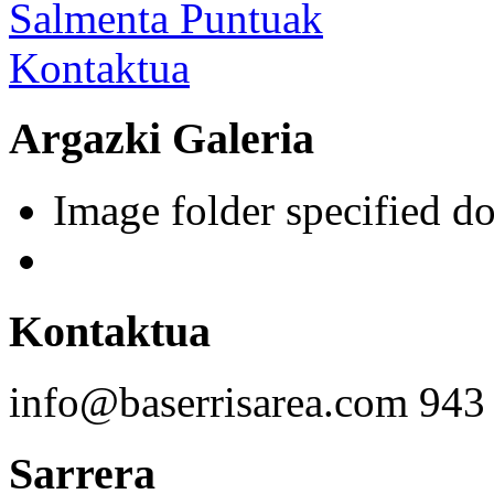
Salmenta Puntuak
Kontaktua
Argazki Galeria
Image folder specified do
Kontaktua
info@baserrisarea.com
943
Sarrera