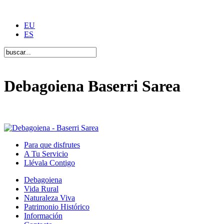
EU
ES
Debagoiena Baserri Sarea
Una forma de vida
Para que disfrutes
A Tu Servicio
Llévala Contigo
Debagoiena
Vida Rural
Naturaleza Viva
Patrimonio Histórico
Información