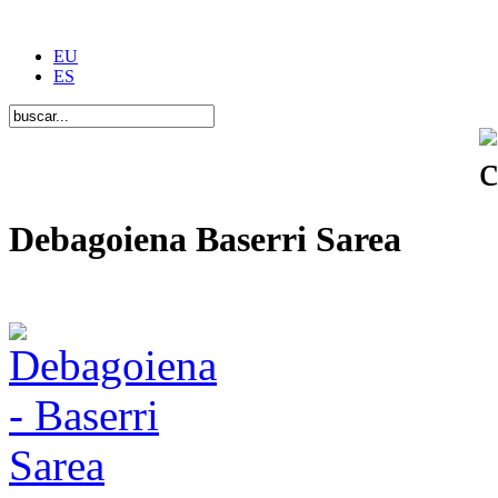
EU
ES
Debagoiena Baserri Sarea
Una forma de vida