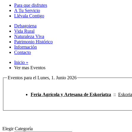
Para que disfrutes
A Tu Servicio
Llévala Contigo
Debagoiena
Vida Rural
Naturaleza Viva
Patrimonio Histórico
Información
Contacto
Inicio »
Ver mas Eventos
Eventos para el Lunes, 1. Junio 2026
Feria Agrícola y Artesana de Eskoriatza
::
Eskoria
Elegir Categoría