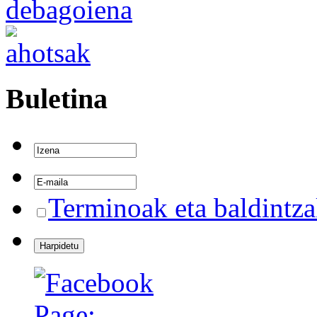
Buletina
Terminoak eta baldintz