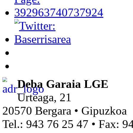
Deba Garaia LGE
Urteaga, 21
20570 Bergara • Gipuzkoa
Tel.: 943 76 25 47 • Fax: 9