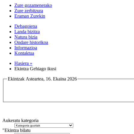
Zure gozamenerako
Zure zerbitzura
Eraman Zurekin
Debagoiena
Landa bizitza
Natura bizia
Ondare historikoa
Informazioa
Kontaktua
Hasiera »
Ekintza Gehiago ikusi
Ekintzak Asteartea, 16. Ekaina 2026
Aukeratu kategoria
"Ekintza bilatu