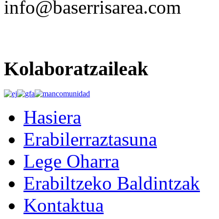
info@baserrisarea.com
Kolaboratzaileak
Hasiera
Erabilerraztasuna
Lege Oharra
Erabiltzeko Baldintzak
Kontaktua