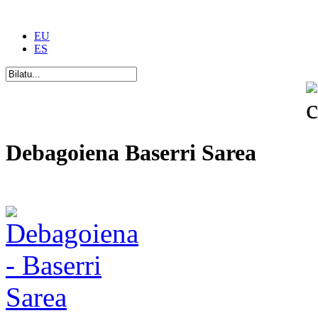
EU
ES
Debagoiena Baserri Sarea
Una forma de vida