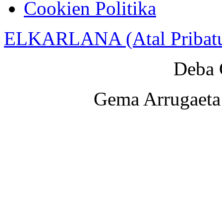
Cookien Politika
ELKARLANA (Atal Pribat
Deba 
Gema Arrugaeta 