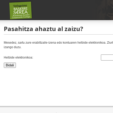
Pasahitza ahaztu al zaizu?
Mesedez, sartu zure erabiltzaile-izena edo kontuaren helbide elektronikoa. Ziur
izango duzu.
Helbide elektronikoa:
Bidali